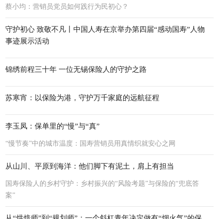
蔡小均：营销员党员如何践行为民初心？
守护初心 致敬不凡丨中国人寿在京举办第四届“感动国寿”人物
事迹展示活动
锦绣前程三十年 一位无锡保险人的守护之路
苏寒宵：以保险为港，守护万千家庭的远航征程
李玉凤：保单里的“慢”与“真”
“慢节奏”中的城市温度：国寿营销员用真情织就安心之网
从山川、平原到海洋：他们脚下有泥土，肩上有担当
国寿保险人的乡村守护：乡村振兴的“风险考题”与保险的“兜底答
案”
从“烘焙师”到“规划师”：一个斜杠青年决定做有“烟火气”的保