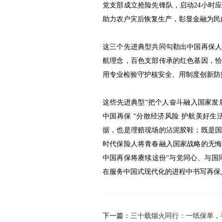
党支部成立抢险先锋队，启动24小时
助力农户灾后恢复生产，彰显金融为民
这三个先进典型共同勾勒出中国再保
航理念，百色支部传承的红色基因，
用专业检验守护核安全、用制度创新防
这些先进典型“把个人奋斗融入国家发
中国再保 “分散经济风险 护航美好
据，也是理赔现场的沾泥胶鞋；既是
时代保险人将青春融入国家战略的无
中国再保将赓续这份“与党同心、与国
在服务中国式现代化的进程中书写再保
下一篇：
三十载烟火同行：一纸保单，