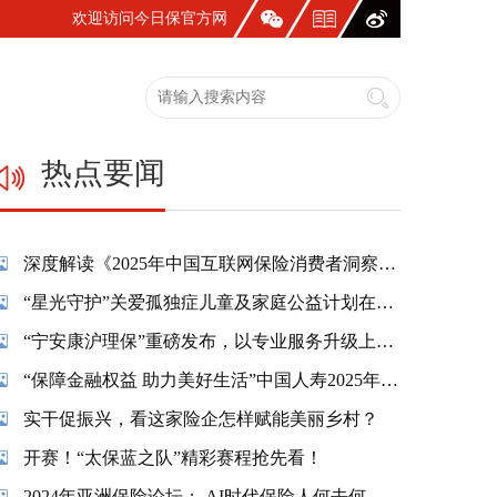
欢迎访问今日保官方网
站！
热点要闻
深度解读《2025年中国互联网保险消费者洞察报告》：一张保单，照见国人生活新模样
“星光守护”关爱孤独症儿童及家庭公益计划在蓉温情启幕
“宁安康沪理保”重磅发布，以专业服务升级上海市民养老保障
“保障金融权益 助力美好生活”中国人寿2025年金融教育宣传周活动精彩纷呈
实干促振兴，看这家险企怎样赋能美丽乡村？
开赛！“太保蓝之队”精彩赛程抢先看！
2024年亚洲保险论坛： AI时代保险人何去何从？