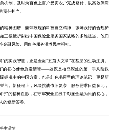
应急机制，及时为百色上百户受灾农户完成赔付，以高效保障
的责任担当。
人的精神图谱：姜萍展现的科技自立精神，张坤践行的合规护
恰如三棱镜折射出中国保险业服务国家战略的多维担当。他们
控金融风险、用红色服务滋养民生福祉。
展”的实践智慧，正是金融“五篇大文章”在基层的生动注脚。
生活”的初心使命愈发清晰——这既是核岛深处的第一手风险数
国际标准中的中国方案，也是红色书屋里的理论笔记；更是新
悔誓言。新征程上，风险挑战依旧复杂，服务需求日益多元，
同行”的精神血脉，在守牢安全底线中彰显金融为民的初心，
人的崭新答卷。
半生温情