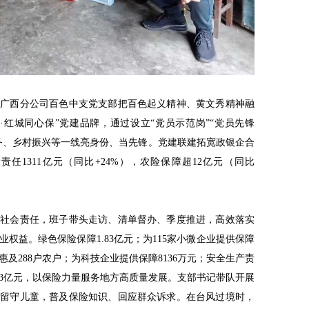
险广西分公司百色中支党支部把百色起义精神、黄文秀精神融
·红城同心保”党建品牌，通过设立“党员示范岗”“党员先锋
务、乡村振兴等一线亮身份、当先锋。党建联建拓宽政银企合
任1311亿元（同比+24%），农险保障超12亿元（同比
、社会责任，班子带头走访、清单督办、季度推进，高效落实
权益。绿色保险保障1.83亿元；为115家小微企业提供保障
万元，惠及288户农户；为科技企业提供保障8136万元；安全生产责
8.3亿元，以保险力量服务地方高质量发展。支部书记带队开展
与留守儿童，普及保险知识、回应群众诉求。在台风过境时，