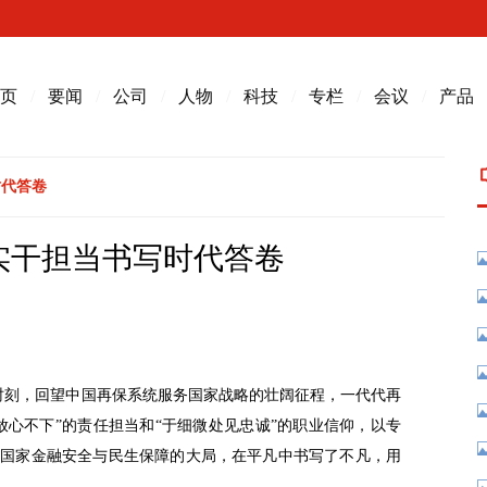
页
/
要闻
/
公司
/
人物
/
科技
/
专栏
/
会议
/
产品
时代答卷
实干担当书写时代答卷
辉时刻，回望中国再保系统服务国家战略的壮阔征程，一代代再
放心不下”的责任担当和“于细微处见忠诚”的职业信仰，以专
入国家金融安全与民生保障的大局，在平凡中书写了不凡，用