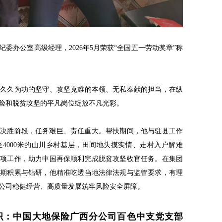
委办公室高级经理，2026年5月荣获“全国五一劳动奖章”称
以久久为功的坚守、攻坚克难的本领、无私奉献的担当，在纵
险和脱贫攻坚的平凡岗位绽放不凡光彩。
关键决胜阶段，任务艰巨、责任重大。帮扶期间，他与驻县工作
至4000米的山川乡村基层，田间地头摸实情、走村入户解难
各项工作，助力中国再保顺利完成脱贫攻坚收官任务。在集团
长期积累与钻研，他精准吃透当地法律法规与监管要求，有理
公司稳健经营、高质量发展筑牢风险安全屏障。
织：中国大地保险广西分公司百色中支党支部