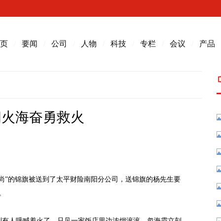
页
/
要闻
/
公司
/
人物
/
科技
/
专栏
/
会议
/
产品
闯火海奋勇救火
高尚”的锦旗被送到了太平财险南阳分公司，送锦旗的杨先生要
。
听到有人呼喊着火了，只见一家饭店里边浓烟滚滚，忽海霞立刻