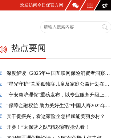
欢迎访问今日保官方网
站！
热点要闻
深度解读《2025年中国互联网保险消费者洞察报告》：一张保单，照见国人生活新模样
“星光守护”关爱孤独症儿童及家庭公益计划在蓉温情启幕
“宁安康沪理保”重磅发布，以专业服务升级上海市民养老保障
“保障金融权益 助力美好生活”中国人寿2025年金融教育宣传周活动精彩纷呈
实干促振兴，看这家险企怎样赋能美丽乡村？
开赛！“太保蓝之队”精彩赛程抢先看！
2024年亚洲保险论坛： AI时代保险人何去何从？