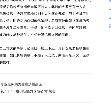
情况后抱起灭火器便向饭店跑去，此时的火源已有一人多
跑进饭店，冷静沉着地找到失火的液化气罐，努力灭掉了明
脱，但此时饭店内白烟依然浓烈，忽海霞还能闻到刺鼻的气
能会发生二次事故。于是，她再次返回饭店，关闭气罐阀
疲力竭，满身烟尘，不少头发也被火烤的卷曲。
自己救火的事情，如往日一般上下班。直到饭店老板杨先生
姑娘，如此机智勇敢，不顾个人安危，两闯火场灭火，充满
的榜样。
惠保专业服务助力健康泸州建设
斩获2021“年度创新能力保险公司”荣誉