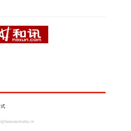
方式
insurancetoday.cn