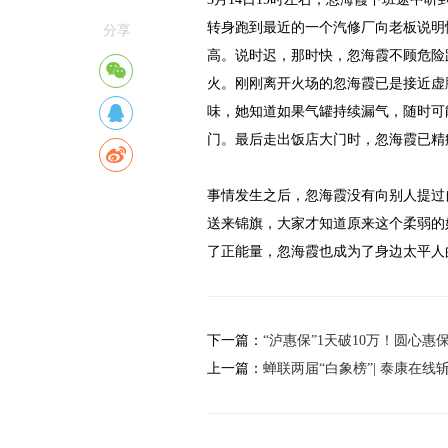
转身跑到最近的一个汽修厂向老板说明
分享
高。说时迟，那时快，忽海霞不顾危险
火。刚刚离开火场的忽海霞已是接近虚
味，她知道如果气罐持续漏气，随时可
门。最后走出饭店大门时，忽海霞已精
事情发生之后，忽海霞没有向别人提过
送来锦旗，大家才知道原来这个柔弱的
了正能量，忽海霞也成为了身边太平人
下一篇：
“泸惠保”1天破10万！圆心
上一篇：
蝉联两届“白象榜”| 泰康在线