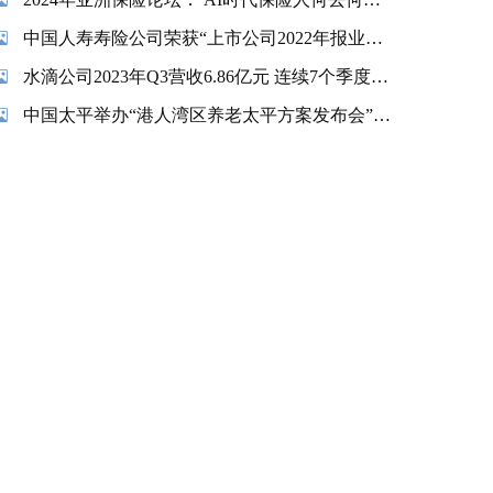
中国人寿寿险公司荣获“上市公司2022年报业绩说明会最佳实践”奖项
水滴公司2023年Q3营收6.86亿元 连续7个季度实现盈利
中国太平举办“港人湾区养老太平方案发布会”暨“香港金融交易及服务有限公司揭牌仪式”