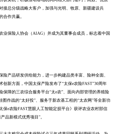
对接总分级战略大客户，加强与光明、牧原、新疆建设兵
的合作共赢。
农业保险人协会（AIAG）并成为其董事会成员，标志着中国
保险产品研发供给能力，进一步构建品类丰富、险种全面、
创新方面，中国太保产险发布了“太保e农险FAST”30周年
险保障的三农综合服务平台“太e农”、面向内部管理的养殖险
挂图作战的“太好投”、服务于新农基工程的“太农网”等全新功
保e农险FAST慧眼人工智能定损平台》获评农业农村部信
新产品新模式优秀项目”。
三大主粮完全成本保险试点三年成果回顾系列调研活动，为