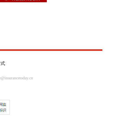
方式
insurancetoday.cn