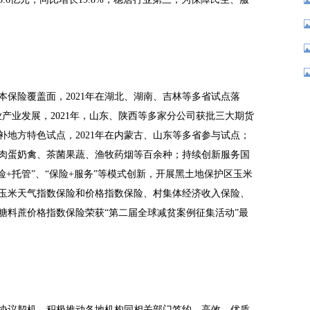
保险覆盖面，2021年在湖北、湖南、吉林等多省试点落
业产业发展，2021年，山东、陕西等多家分公司获批三大期货
地方特色试点，2021年在内蒙古、山东等多省参与试点；
肉蛋奶禽、茶菌果蔬、渔牧药烟等百余种；持续创新服务国
险+托管”、“保险+服务”等模式创新，开展黑土地保护区玉米
玉米天气指数保险和价格指数保险、村集体经济收入保险、
糖料蔗价格指数保险荣获“第二届全球减贫案例征集活动”最
协议契机，积极推动各地机构同相关部门签约，高效、优质