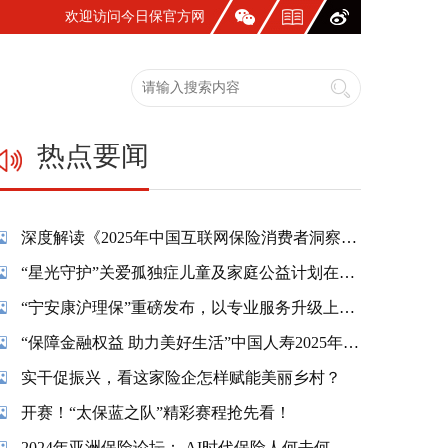
欢迎访问今日保官方网
站！
热点要闻
深度解读《2025年中国互联网保险消费者洞察报告》：一张保单，照见国人生活新模样
“星光守护”关爱孤独症儿童及家庭公益计划在蓉温情启幕
“宁安康沪理保”重磅发布，以专业服务升级上海市民养老保障
“保障金融权益 助力美好生活”中国人寿2025年金融教育宣传周活动精彩纷呈
实干促振兴，看这家险企怎样赋能美丽乡村？
开赛！“太保蓝之队”精彩赛程抢先看！
2024年亚洲保险论坛： AI时代保险人何去何从？