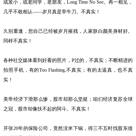
或发小，或老同学，老朋友，Long Time No See。再一相见，
几乎不敢相认——岁月真是宰牛刀。不真实！
久别重逢，您自己已经被岁月摧残，人家肤白颜美身材好。
同样不真实！
各种社交媒体看到好看的照片，P过的，不真实；不断精进的
拍照手机，有的Too Flashing,不真实；有的太逼真，也不真
实！
美帝经济下滑那么惨，股市却那么坚挺；咱们经济复苏全球
之冠，股市却像扶不起的阿斗。不真实！
开张20年的保险公司，竟然没米下锅，得三不五时找股东借