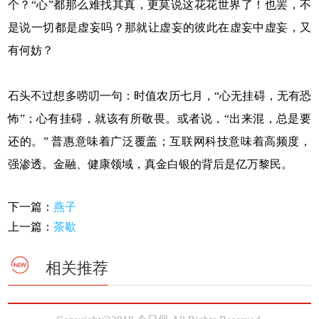
个？“心”都那么难找其真，更莫说这花花世界了！也罢，不
是说一切都是虚妄吗？那就让虚妄的彼此在虚妄中虚妄，又
有何妨？
石头不过想多唠叨一句：时值农历七月，“心无挂碍，无有恐
怖”；心有挂碍，就该有所敬畏。或者说，“出来混，总是要
还的。” 普惠意味着广泛覆盖；互联网科技意味着高频度，
强渗透。金融、健康领域，真金白银的背后是亿万黎民。
下一篇：
燕子
上一篇：
茶歇
相关推荐