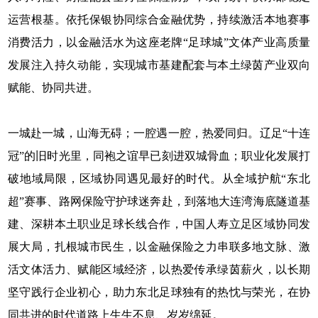
运营根基。依托保银协同综合金融优势，持续激活本地赛事
消费活力，以金融活水为这座老牌“足球城”文体产业高质量
发展注入持久动能，实现城市基建配套与本土绿茵产业双向
赋能、协同共进。
一城赴一城，山海无碍；一腔遇一腔，热爱同归。辽足“十连
冠”的旧时光里，同袍之谊早已刻进双城骨血；职业化发展打
破地域局限，区域协同遇见最好的时代。从全域护航“东北
超”赛事、路网保险守护球迷奔赴，到落地大连湾海底隧道基
建、深耕本土职业足球长线合作，中国人寿立足区域协同发
展大局，扎根城市民生，以金融保险之力串联多地文脉、激
活文体活力、赋能区域经济，以热爱传承绿茵薪火，以长期
坚守践行企业初心，助力东北足球独有的热忱与荣光，在协
同共进的时代道路上生生不息、岁岁绵延。