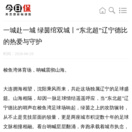
一城赴一城 绿茵绾双城丨“东北超”辽宁德比
的热爱与守护
时间：2026-06-29
梭鱼湾体育场，呐喊震彻山海。
大连拥海相望，沈阳乘风而来，共赴这场独属辽宁的足球盛
筵。山海相隔，却因一脉足球情结遥遥呼应，当“东北超”辽
宁德比的哨声在梭鱼湾足球场响起，绿茵之上的攻防辗转，
从不止是竞技层面的较量，更是两座城市积淀数十年的足球
文脉相撞相融。看台呐喊层层翻涌，奔跑承载着城市执念，