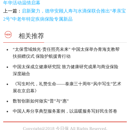
年华活动温情启幕
上一篇：
启新聚力，德华安顾人寿与水滴保联合推出“孝亲宝
2号”中老年特定疾病保险专属新品
相关推荐
“太保雪域烛光·责任照亮未来” 中国太保举办青海支教帮
●
扶捐赠仪式 保险护航援青行动
中国太保成立健康研究院 致力健康研究成果与商业保险
●
深度融合
《写生时代，礼赞生命——泰康三十周年“风中写生”艺术
●
展在京启幕》
数智创新如何做实“普”与“惠”
●
中国人寿分享典型服务案例，以温暖服务写好民生答卷
●
Copyright@2018 今日保 All Rights Reserved.