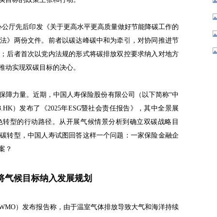
院办公厅先后印发《关于更高水平更高质量做好节能降碳工作的
办法》两份文件。前者以碳达峰碳中和为牵引，对协同推进节
务；后者首次以党内法规的形式将碳排放双控要求纳入对地方
推动实现双碳目标的决心。
保障力量。近期，中国人寿保险股份有限公司（以下简称“中
628.HK）发布了《2025年ESG暨社会责任报告》，其中全景展
色转型的行动路径。从开展气候情景分析到确立双碳战略目
低碳转型，中国人寿试图回答这样一个问题：一家保险金融企
案？
将气候目标纳入发展规划
（WMO）发布报告称，由于温室气体排放导致大气和海洋持续