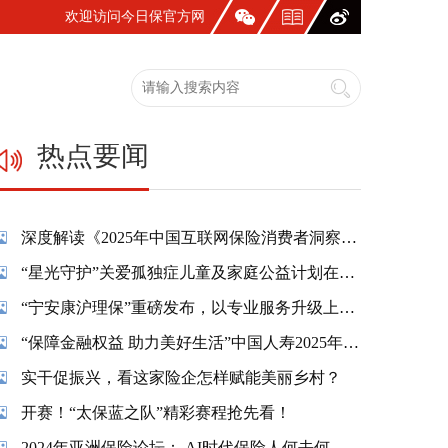
欢迎访问今日保官方网
站！
热点要闻
深度解读《2025年中国互联网保险消费者洞察报告》：一张保单，照见国人生活新模样
“星光守护”关爱孤独症儿童及家庭公益计划在蓉温情启幕
“宁安康沪理保”重磅发布，以专业服务升级上海市民养老保障
“保障金融权益 助力美好生活”中国人寿2025年金融教育宣传周活动精彩纷呈
实干促振兴，看这家险企怎样赋能美丽乡村？
开赛！“太保蓝之队”精彩赛程抢先看！
2024年亚洲保险论坛： AI时代保险人何去何从？