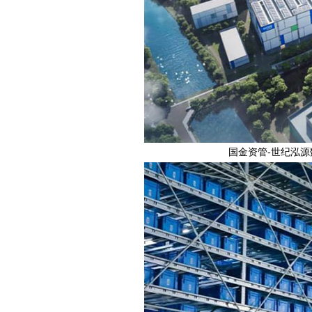
国金资管-世纪泓