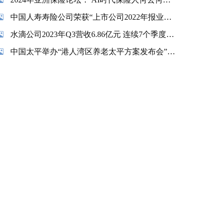
中国人寿寿险公司荣获“上市公司2022年报业绩说明会最佳实践”奖项
水滴公司2023年Q3营收6.86亿元 连续7个季度实现盈利
中国太平举办“港人湾区养老太平方案发布会”暨“香港金融交易及服务有限公司揭牌仪式”