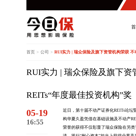
首
首页
>
公司
>
RUI实力 | 瑞众保险及旗下资管机构荣获 不
RUI实力 | 瑞众保险及旗下
REITs“年度最佳投资机构”奖
05-19
近日，第十届不动产证券化REITs论坛
构华夏久盈凭借在基础设施及不动产RE
16:55
荣誉的获得不仅彰显了瑞众保险在另类
济、践行“耐心资本”担当上获得业界高