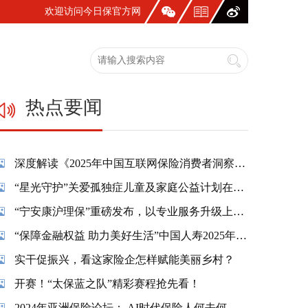
欢迎访问今日保官方网
站！
热点要闻
深度解读《2025年中国互联网保险消费者洞察报告》：一张保单，照见国人生活新模样
“星光守护”关爱孤独症儿童及家庭公益计划在蓉温情启幕
“宁安康沪理保”重磅发布，以专业服务升级上海市民养老保障
“保障金融权益 助力美好生活”中国人寿2025年金融教育宣传周活动精彩纷呈
实干促振兴，看这家险企怎样赋能美丽乡村？
开赛！“太保蓝之队”精彩赛程抢先看！
2024年亚洲保险论坛： AI时代保险人何去何从？