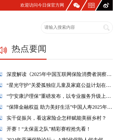
欢迎访问今日保官方网
站！
热点要闻
深度解读《2025年中国互联网保险消费者洞察报告》：一张保单，照见国人生活新模样
“星光守护”关爱孤独症儿童及家庭公益计划在蓉温情启幕
“宁安康沪理保”重磅发布，以专业服务升级上海市民养老保障
“保障金融权益 助力美好生活”中国人寿2025年金融教育宣传周活动精彩纷呈
实干促振兴，看这家险企怎样赋能美丽乡村？
开赛！“太保蓝之队”精彩赛程抢先看！
2024年亚洲保险论坛： AI时代保险人何去何从？