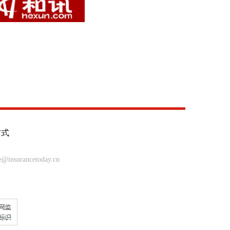
方式
insurancetoday.cn