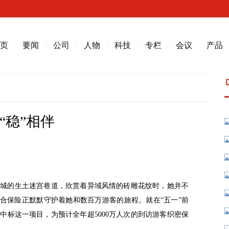
页
/
要闻
/
公司
/
人物
/
科技
/
专栏
/
会议
/
产品
“稳”相伴
古城的生土迷宫巷道，欣赏着异域风情的砖雕花纹时，她并不
综合保险正默默守护着她和数百万游客的旅程。就在“五一”前
中标这一项目，为预计全年超5000万人次的到访游客织密保