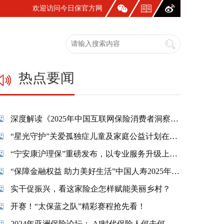
欢迎访问今日保官方网
站！
热点要闻
深度解读《2025年中国互联网保险消费者洞察报告》：一张保单，照见国人生活新模样
“星光守护”关爱孤独症儿童及家庭公益计划在蓉温情启幕
“宁安康沪理保”重磅发布，以专业服务升级上海市民养老保障
“保障金融权益 助力美好生活”中国人寿2025年金融教育宣传周活动精彩纷呈
实干促振兴，看这家险企怎样赋能美丽乡村？
开赛！“太保蓝之队”精彩赛程抢先看！
2024年亚洲保险论坛： AI时代保险人何去何从？