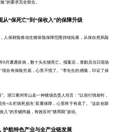
核验”的要求完全契合。
从“保死亡”到“保收入”的保障升级
”，人保财险推动生猪保险保障范围持续拓展，从保自然风险
5年8月遭遇疫病，数十头生猪死亡。报案后，查勘员当日现场
“现在有保险兜底，心里不慌了。”李先生的感慨，印证了保
器”。浙江衢州常山县一种猪场负责人坦言：“以前行情差时，
损失+出栏病死损失’双重保障，心里终于有底了。”这款创新
保收入”的关键跨越，有效应对“猪周期”波动。
，护航特色产业与全产业链发展