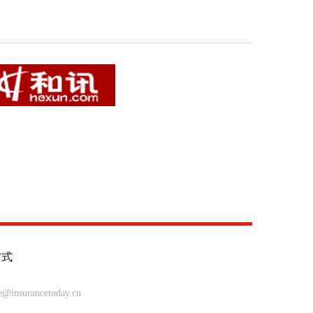
方式
insurancetoday.cn