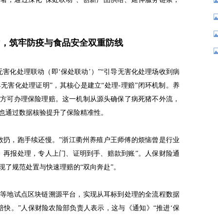
”，筑牢防疫与食品安全双重防线
害化处理联动（即‘保处联动’）”“引导无害化处理场收到病
无害化处理证明”，其核心是建立“处理-理赔”闭环机制。养
明方可办理保险理赔。这一机制从源头确保了病死猪不外流，
也通过数据核验提升了保险精准性。
敢扔，跑手续还慢。”浙江衢州养殖户王师傅的烦恼曾是行业
、再报处理，专人上门、证明到手、赔款到账”。人保财险通
现了规范处置与快速理赔的“双向奔赴”。
北等地试点区块链溯源平台，实现从耳标到处理的全流程数据
赔快。”人保财险农险部负责人表示，这与《通知》“推进‘保