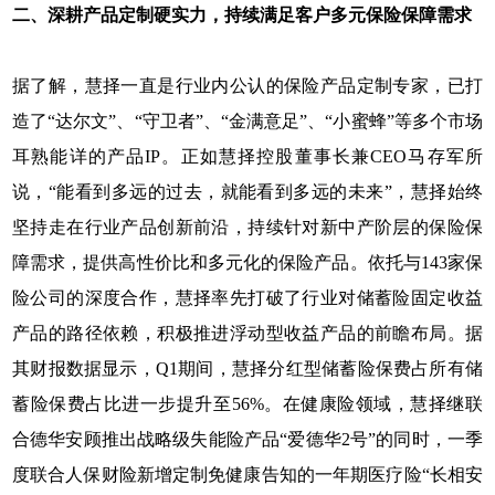
二、深耕产品定制硬实力，持续满足客户多元保险保障需求
据了解，慧择一直是行业内公认的保险产品定制专家，已打
造了“达尔文”、“守卫者”、“金满意足”、“小蜜蜂”等多个市场
耳熟能详的产品IP。正如慧择控股董事长兼CEO马存军所
说，“能看到多远的过去，就能看到多远的未来”，慧择始终
坚持走在行业产品创新前沿，持续针对新中产阶层的保险保
障需求，提供高性价比和多元化的保险产品。依托与143家保
险公司的深度合作，慧择率先打破了行业对储蓄险固定收益
产品的路径依赖，积极推进浮动型收益产品的前瞻布局。据
其财报数据显示，Q1期间，慧择分红型储蓄险保费占所有储
蓄险保费占比进一步提升至56%。在健康险领域，慧择继联
合德华安顾推出战略级失能险产品“爱德华2号”的同时，一季
度联合人保财险新增定制免健康告知的一年期医疗险“长相安