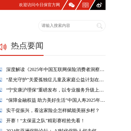
欢迎访问今日保官方网
站！
热点要闻
深度解读《2025年中国互联网保险消费者洞察报告》：一张保单，照见国人生活新模样
“星光守护”关爱孤独症儿童及家庭公益计划在蓉温情启幕
“宁安康沪理保”重磅发布，以专业服务升级上海市民养老保障
“保障金融权益 助力美好生活”中国人寿2025年金融教育宣传周活动精彩纷呈
实干促振兴，看这家险企怎样赋能美丽乡村？
开赛！“太保蓝之队”精彩赛程抢先看！
2024年亚洲保险论坛： AI时代保险人何去何从？