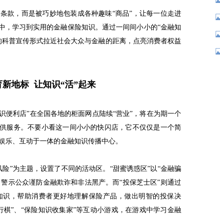
条款，而是被巧妙地包装成各种趣味“商品”，让每一位走进
围中，学习到实用的金融保险知识。通过一间间小小的“金融知
的科普宣传形式拉近社会大众与金融的距离，点亮消费者权益
育新地标
让知识“活”起来
识便利店”在全国各地的柜面网点陆续“营业”，将在为期一个
提供服务。不要小看这一间小小的快闪店，它不仅仅是一个简
娱乐、互动于一体的金融知识传播中心。
险”为主题，设置了不同的活动区。“甜蜜诱惑区”以“金融骗
品，警示公众谨防金融欺诈和非法黑产。而“投保芝士区”则通过
知识，帮助消费者更好地理解保险产品，做出明智的投保决
行棋”、“保险知识收集家”等互动小游戏，在游戏中学习金融