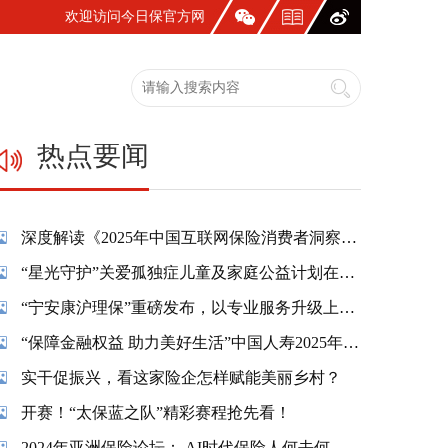
欢迎访问今日保官方网
站！
热点要闻
深度解读《2025年中国互联网保险消费者洞察报告》：一张保单，照见国人生活新模样
“星光守护”关爱孤独症儿童及家庭公益计划在蓉温情启幕
“宁安康沪理保”重磅发布，以专业服务升级上海市民养老保障
“保障金融权益 助力美好生活”中国人寿2025年金融教育宣传周活动精彩纷呈
实干促振兴，看这家险企怎样赋能美丽乡村？
开赛！“太保蓝之队”精彩赛程抢先看！
2024年亚洲保险论坛： AI时代保险人何去何从？