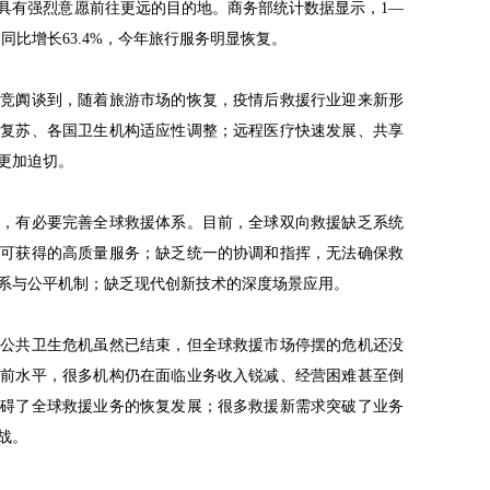
具有强烈意愿前往更远的目的地。商务部统计数据显示，1—
，同比增长63.4%，今年旅行服务明显恢复。
陈竞阗谈到，随着旅游市场的恢复，疫情后救援行业迎来新形
始复苏、各国卫生机构适应性调整；远程医疗快速发展、共享
更加迫切。
代，有必要完善全球救援体系。目前，全球双向救援缺乏系统
、可获得的高质量服务；缺乏统一的协调和指挥，无法确保救
系与公平机制；缺乏现代创新技术的深度场景应用。
球公共卫生危机虽然已结束，但全球救援市场停摆的危机还没
疫前水平，很多机构仍在面临业务收入锐减、经营困难甚至倒
阻碍了全球救援业务的恢复发展；很多救援新需求突破了业务
战。