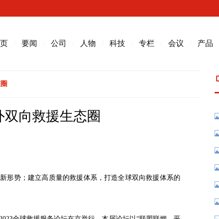
页
/
要闻
/
公司
/
人物
/
科技
/
专栏
/
会议
/
产品
态圈
外双向救援生态圈
来新形势；建立高质量的救援体系，打造全球双向救援体系的
2023全球救援服务论坛在京举行。本届论坛以“联盟联姻、平